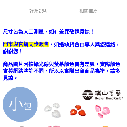
街口支付
詳細說明
相關推薦
悠遊付
運送方式
尺寸皆為人工測量，如有差異敬請見諒！
全家取貨付款
門市與官網同步販售
，如遇缺貨會由專人與您連絡，
每筆NT$60，滿NT$1,500(含以上)免運費
謝謝您！
付款後全家取貨
每筆NT$60，滿NT$1,500(含以上)免運費
商品圖片因拍攝光線與螢幕顏色會有差異，實際顏色
會與網路些許不同，所以以實際出貨商品為準，請多
7-11取貨付款
見諒。
每筆NT$60，滿NT$1,500(含以上)免運費
付款後7-11取貨
每筆NT$60，滿NT$1,500(含以上)免運費
宅配 新竹物流
每筆NT$130，滿NT$2,000(含以上)免運費