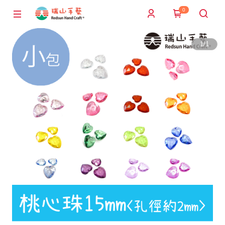
0
1
/
1