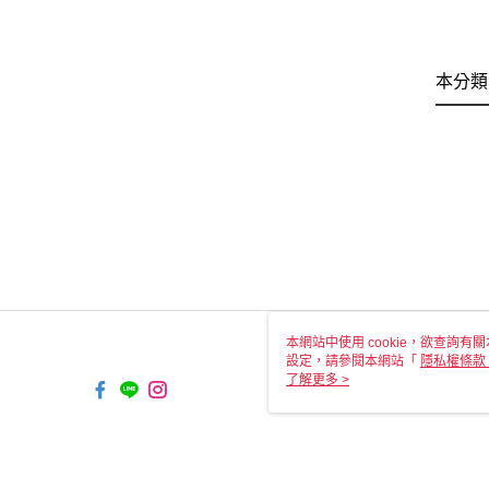
本分類
本網站中使用 cookie，欲查詢有關
設定，請參閱本網站「
隱私權條款
使用 cookie。
了解更多 >