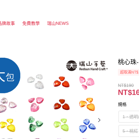
品牌故事
免費教學
瑞山NEWS
桃心珠-
超取滿NT$
NT$190
NT$1
規格
1．透明
5．桃紅