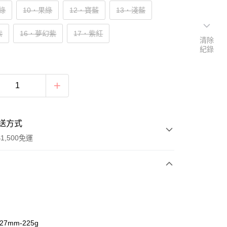
綠
10．果綠
12．寶藍
13．淺藍
紫
16．夢幻紫
17．紫紅
清除
紀錄
送方式
1,500免運
次付款
付款
27mm-225g