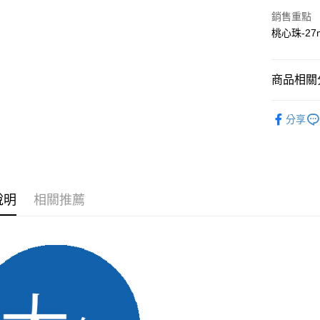
街口支付
銷售重點
桃心珠-27m
悠遊付
商品相關分
運送方式
串珠類
全家取貨
分享
每筆NT$6
付款後全
每筆NT$6
說明
相關推薦
7-11取貨
每筆NT$6
付款後7-1
每筆NT$6
宅配 新竹
每筆NT$1