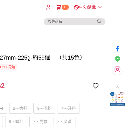
0
中文 (繁體)
27mm-225g-約59個 （共15色）
1,500免運
62
白
2．大紅
3．深粉
4．淺粉
6．暗紅
7．亮橘
8．金黃