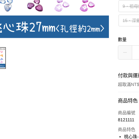
9．祖母
15．深
數量
付款與運
超取滿NT$
付款方式
商品特色
信用卡一
商品編號
8121111
超商取貨
商品特色
Apple Pay
桃心珠-