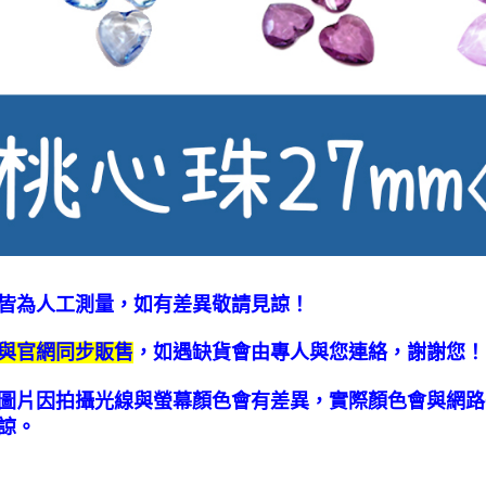
皆為人工測量，如有差異敬請見諒！
與官網同步販售
，如遇缺貨會由專人與您連絡，謝謝您！
圖片因拍攝光線與螢幕顏色會有差異，實際顏色會與網路
諒。