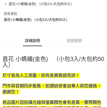
街口支付
直花+小螞蟻(金色) （小包3入/大包約50入）
悠遊付
銷售重點
直花+小螞蟻(金色) （小包3入/大包約50入）
運送方式
全家取貨付款
每筆NT$60，滿NT$1,500(含以上)免運費
詳細說明
相關推薦
付款後全家取貨
每筆NT$60，滿NT$1,500(含以上)免運費
直花 小螞蟻(金色) （小包3入/大包約50
7-11取貨付款
入）
每筆NT$60，滿NT$1,500(含以上)免運費
尺寸皆為人工測量，如有差異敬請見諒！
付款後7-11取貨
每筆NT$60，滿NT$1,500(含以上)免運費
門市與官網同步販售，如遇缺貨會由專人與您連絡，
謝謝您！
宅配 新竹物流
每筆NT$130，滿NT$2,000(含以上)免運費
商品圖片因拍攝光線與螢幕顏色會有差異，實際顏色