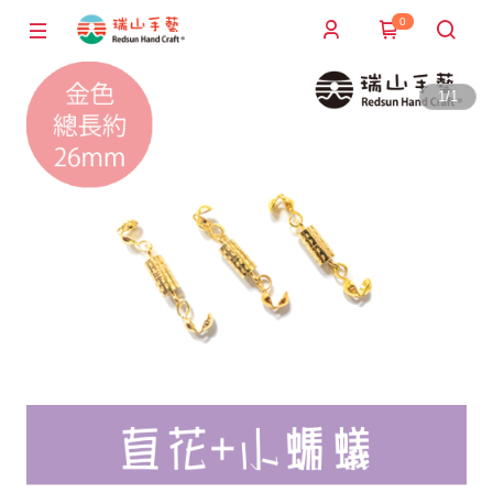
0
1
/
1