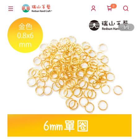
0
1
/
1