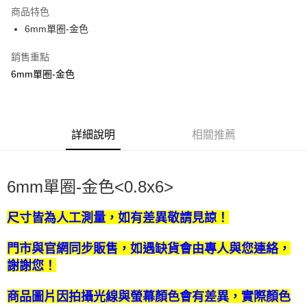
Apple Pay
商品特色
街口支付
6mm單圈-金色
悠遊付
銷售重點
6mm單圈-金色
運送方式
全家取貨付款
每筆NT$60，滿NT$1,500(含以上)免運費
詳細說明
相關推薦
付款後全家取貨
每筆NT$60，滿NT$1,500(含以上)免運費
6mm單圈-金色<0.8x6>
7-11取貨付款
每筆NT$60，滿NT$1,500(含以上)免運費
尺寸皆為人工測量，如有差異敬請見諒！
付款後7-11取貨
門市與官網同步販售，如遇缺貨會由專人與您連絡，
每筆NT$60，滿NT$1,500(含以上)免運費
謝謝您！
宅配 新竹物流
商品圖片因拍攝光線與螢幕顏色會有差異，實際顏色
每筆NT$130，滿NT$2,000(含以上)免運費