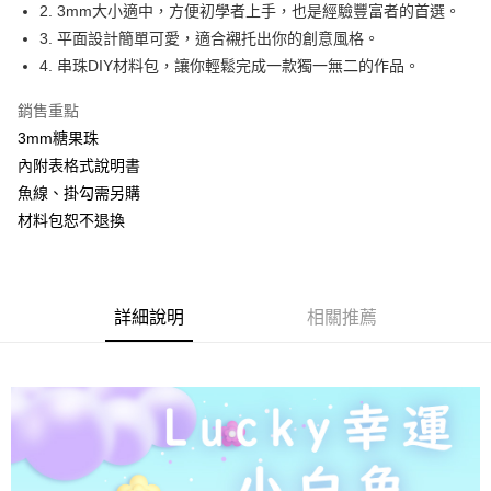
2. 3mm大小適中，方便初學者上手，也是經驗豐富者的首選。
悠遊付
3. 平面設計簡單可愛，適合襯托出你的創意風格。
4. 串珠DIY材料包，讓你輕鬆完成一款獨一無二的作品。
運送方式
全家取貨付款
銷售重點
每筆NT$60，滿NT$1,500(含以上)免運費
3mm糖果珠
內附表格式說明書
付款後全家取貨
魚線、掛勾需另購
每筆NT$60，滿NT$1,500(含以上)免運費
材料包恕不退換
7-11取貨付款
每筆NT$60，滿NT$1,500(含以上)免運費
詳細說明
相關推薦
付款後7-11取貨
每筆NT$60，滿NT$1,500(含以上)免運費
宅配 新竹物流
每筆NT$130，滿NT$2,000(含以上)免運費
國家/地區配送-香港(順豐快遞)
查看運費