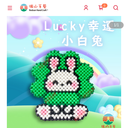
0
1
/
1