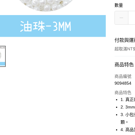
數量
付款與運
超取滿NT$
付款方式
商品特色
信用卡一
商品編號
9094854
超商取貨
商品特色
Apple Pay
1. 
2. 
街口支付
3. 小
悠遊付
顆。
4. 