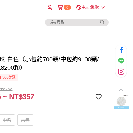
0
中文 (繁體)
珠-白色（小包約700顆/中包約9100顆/
8200顆）
1,500免運
NT$420
 ~ NT$357
中包
大包