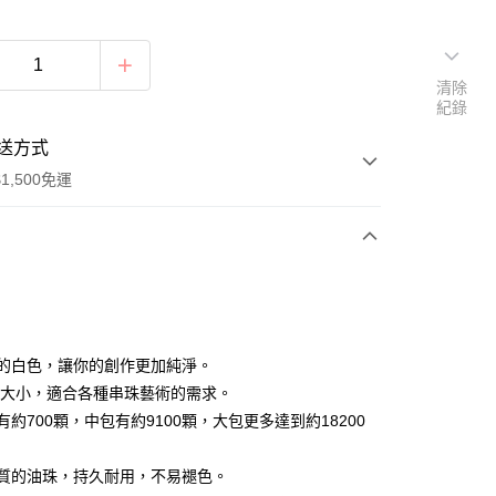
清除
紀錄
送方式
1,500免運
次付款
付款
真正的白色，讓你的創作更加純淨。
3mm大小，適合各種串珠藝術的需求。
包有約700顆，中包有約9100顆，大包更多達到約18200
高品質的油珠，持久耐用，不易褪色。