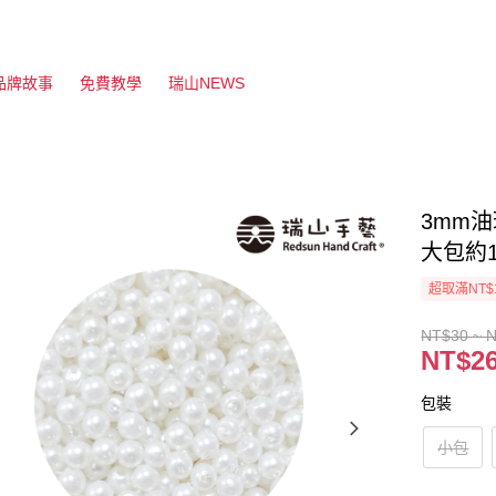
品牌故事
免費教學
瑞山NEWS
3mm油
大包約1
超取滿NT$
NT$30 ~ 
NT$26
包裝
小包