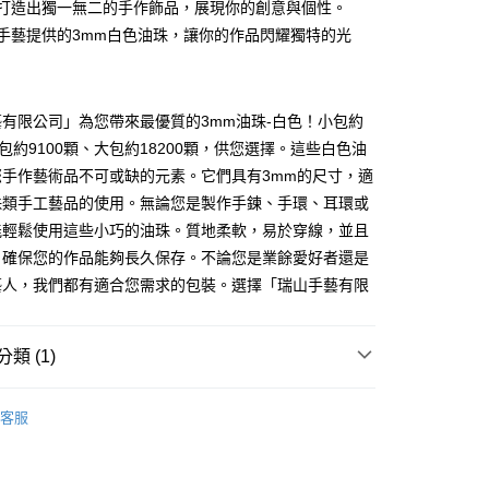
輕鬆打造出獨一無二的手作飾品，展現你的創意與個性。
瑞山手藝提供的3mm白色油珠，讓你的作品閃耀獨特的光
付款
0，滿NT$1,500(含以上)免運費
有限公司」為您帶來最優質的3mm油珠-白色！小包約
家取貨
中包約9100顆、大包約18200顆，供您選擇。這些白色油
0，滿NT$1,500(含以上)免運費
您手作藝術品不可或缺的元素。它們具有3mm的尺寸，適
付款
珠類手工藝品的使用。無論您是製作手鍊、手環、耳環或
0，滿NT$1,500(含以上)免運費
能輕鬆使用這些小巧的油珠。質地柔軟，易於穿線，並且
，確保您的作品能夠長久保存。不論您是業餘愛好者還是
1取貨
藝人，我們都有適合您需求的包裝。選擇「瑞山手藝有限
0，滿NT$1,500(含以上)免運費
物流
類 (1)
30，滿NT$2,000(含以上)免運費
油珠
客服