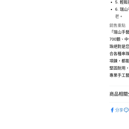
5. 
運送方式
6. 
全家取貨
芒。
每筆NT$6
銷售重點
「瑞山手藝
付款後全
700顆、
每筆NT$6
珠絕對是
7-11取貨
合各種串
每筆NT$6
項鍊，都
堅固耐用
付款後7-1
專業手工
每筆NT$6
宅配 新竹
商品相關分
每筆NT$1
串珠類
分享