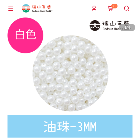
0
1
/
4