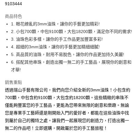
9103444
Apple Pay
商品特色
街口支付
1. 眼花繚亂的3mm油珠，讓你的手藝更加精彩!
2. 小包700顆，中包9100顆，大包18200顆，滿足你不同的需求!
悠遊付
3. 油珠色彩多樣，讓你的手工作品更加豐富多彩!
4. 超細的3mm油珠，讓你的手藝更加精細細膩!
運送方式
5. 高品質的油珠，耐用不易脫色，讓你的作品更加持久美麗!
全家取貨付款
6. 搭配其他串珠，創造出獨一無二的手工藝品，展現你的創意和
每筆NT$60，滿NT$1,500(含以上)免運費
才華!
付款後全家取貨
銷售重點
每筆NT$60，滿NT$1,500(含以上)免運費
透過瑞山手藝有限公司，我們向您介紹全新的3mm油珠！小包含約
700顆，中包含約9100顆，大包含約18200顆。這些精緻的串珠不
7-11取貨付款
僅能夠豐富您的手工藝品，更能為您帶來無限的創意和樂趣。無論
每筆NT$60，滿NT$1,500(含以上)免運費
您是專業手工藝師還是剛開始入門的愛好者，都能在這些油珠中找
付款後7-11取貨
到屬於自己的獨特之處。讓我們一起展現您的創造力，打造出獨一
每筆NT$60，滿NT$1,500(含以上)免運費
無二的作品吧！立即選購，開啟屬於您的手工藝旅程！