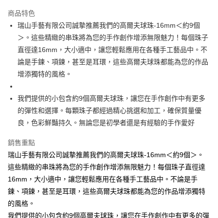
Apple Pay
商品特色
街口支付
瑞山手藝有限公司誠摯推薦我們的高爾夫球珠-16mm＜約9個
＞。這些精緻的串珠將為您的手作創作增添無限魅力！每個珠子
悠遊付
直徑達16mm，大小適中，讓您輕鬆應用在各種手工藝品中。不
論是手鍊、項鍊，甚至是耳環，這些高爾夫球珠都能為您的作品
運送方式
增添獨特的風格。
全家取貨付款
每筆NT$60，滿NT$1,500(含以上)免運費
我們提供的小包含約9個高爾夫球珠，讓您在手作創作中有更多
的彈性和選擇。每顆珠子都經過精心挑選和加工，確保質量優
付款後全家取貨
良，色彩鮮豔持久。無論您是初學者還是有經驗的手作愛好
每筆NT$60，滿NT$1,500(含以上)免運費
銷售重點
7-11取貨付款
瑞山手藝有限公司誠摯推薦我們的高爾夫球珠-16mm＜約9個＞。
每筆NT$60，滿NT$1,500(含以上)免運費
這些精緻的串珠將為您的手作創作增添無限魅力！每個珠子直徑達
付款後7-11取貨
16mm，大小適中，讓您輕鬆應用在各種手工藝品中。不論是手
每筆NT$60，滿NT$1,500(含以上)免運費
鍊、項鍊，甚至是耳環，這些高爾夫球珠都能為您的作品增添獨特
的風格。
宅配 新竹物流
我們提供的小包含約9個高爾夫球珠，讓您在手作創作中有更多的彈