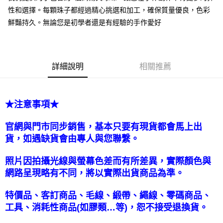
每筆NT$130，滿NT$2,000(含以上)免運費
性和選擇。每顆珠子都經過精心挑選和加工，確保質量優良，色彩
國家/地區配送-香港(順豐快遞)
查看運費
鮮豔持久。無論您是初學者還是有經驗的手作愛好
詳細說明
相關推薦
★注意事項★
官網與門市同步銷售，基本只要有現貨都會馬上出
貨，如遇缺貨會由專人與您聯繫。
照片因拍攝光線與螢幕色差而有所差異，實際顏色與
網路呈現略有不同，將以實際出貨商品為準。
特價品、客訂商品、毛線、緞帶、繩線、零碼商品、
工具、消耗性商品(如膠類…等)，恕不接受退換貨。