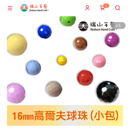
0
1
/
1