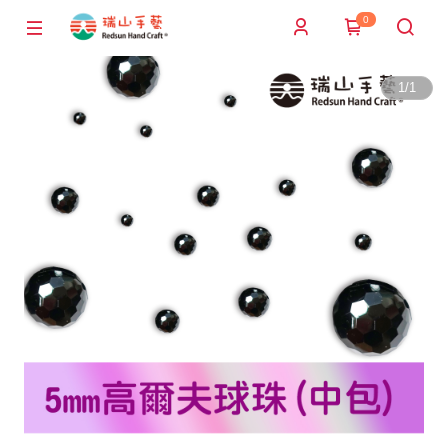
0
1
/
1