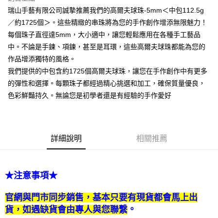
街口支付
瑞山手藝有限公司誠摯推薦我們的高爾夫球珠-5mm＜中包112.5g
／約1725個＞。這些精緻的串珠將為您的手作創作增添無限魅力！
悠遊付
每個珠子直徑達5mm，大小適中，讓您輕鬆應用在各種手工藝品
中。不論是手鍊、項鍊，甚至是耳環，這些高爾夫球珠都能為您的
運送方式
作品增添獨特的風格。
全家取貨付款
我們提供的中包含約1725個高爾夫球珠，讓您在手作創作中有更多
每筆NT$60，滿NT$1,500(含以上)免運費
的彈性和選擇。每顆珠子都經過精心挑選和加工，確保質量優良，
色彩鮮豔持久。無論您是初學者還是有經驗的手作愛好
付款後全家取貨
每筆NT$60，滿NT$1,500(含以上)免運費
7-11取貨付款
詳細說明
相關推薦
每筆NT$60，滿NT$1,500(含以上)免運費
付款後7-11取貨
每筆NT$60，滿NT$1,500(含以上)免運費
★注意事項★
宅配 新竹物流
官網與門市同步銷售，基本只要有現貨都會馬上出
每筆NT$130，滿NT$2,000(含以上)免運費
。
貨，如遇缺貨會由專人與您聯繫