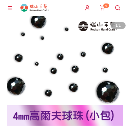
0
1
/
1