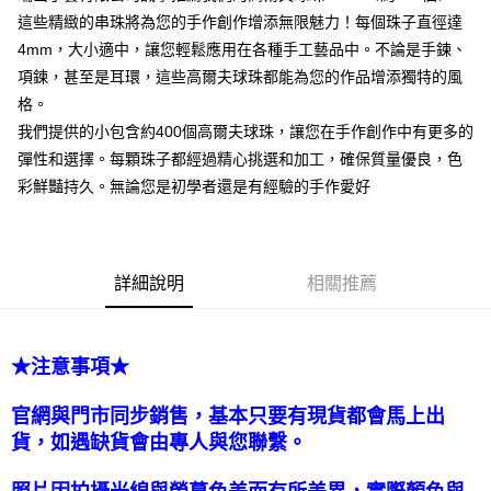
這些精緻的串珠將為您的手作創作增添無限魅力！每個珠子直徑達
悠遊付
4mm，大小適中，讓您輕鬆應用在各種手工藝品中。不論是手鍊、
項鍊，甚至是耳環，這些高爾夫球珠都能為您的作品增添獨特的風
運送方式
格。
全家取貨付款
我們提供的小包含約400個高爾夫球珠，讓您在手作創作中有更多的
每筆NT$60，滿NT$1,500(含以上)免運費
彈性和選擇。每顆珠子都經過精心挑選和加工，確保質量優良，色
彩鮮豔持久。無論您是初學者還是有經驗的手作愛好
付款後全家取貨
每筆NT$60，滿NT$1,500(含以上)免運費
7-11取貨付款
詳細說明
相關推薦
每筆NT$60，滿NT$1,500(含以上)免運費
付款後7-11取貨
每筆NT$60，滿NT$1,500(含以上)免運費
★注意事項★
宅配 新竹物流
官網與門市同步銷售，基本只要有現貨都會馬上出
每筆NT$130，滿NT$2,000(含以上)免運費
貨，如遇缺貨會由專人與您聯繫。
國家/地區配送-香港(順豐快遞)
查看運費