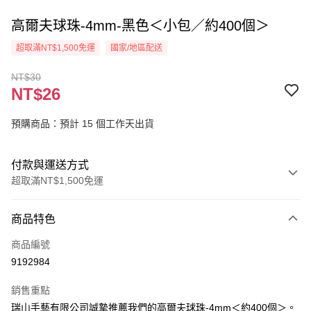
高爾夫球珠-4mm-黑色＜小包／約400個＞
超取滿NT$1,500免運
國家/地區配送
NT$30
NT$26
預購商品：預計 15 個工作天出貨
付款與運送方式
超取滿NT$1,500免運
付款方式
商品特色
信用卡一次付款
商品編號
超商取貨付款
9192984
Apple Pay
銷售重點
街口支付
瑞山手藝有限公司誠摯推薦我們的高爾夫球珠-4mm＜約400個＞。