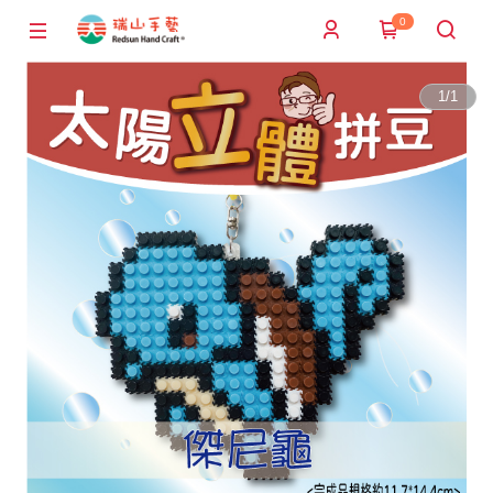
0
1
/
1