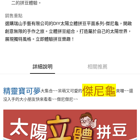
二的拼豆體驗。
運送方式
銷售重點
全家取貨付款
選購瑞山手藝有限公司的DIY太陽立體拼豆平面系列-傑尼龜，開啟
每筆NT$60，滿NT$1,500(含以上)免運費
創意無限的手作之旅。立體拼豆組合，打造屬於自己的太陽世界，
展現獨特風格。立即體驗拼豆樂趣！
付款後全家取貨
每筆NT$60，滿NT$1,500(含以上)免運費
7-11取貨付款
詳細說明
相關推薦
每筆NT$60，滿NT$1,500(含以上)免運費
付款後7-11取貨
傑尼龜
精靈寶可夢
大集合~~呆萌又可愛的
來囉~~還
每筆NT$60，滿NT$1,500(含以上)免運費
沒入手的大小朋友快來看看~~傑尼傑尼~~
宅配 新竹物流
每筆NT$130，滿NT$2,000(含以上)免運費
國家/地區配送-香港(順豐快遞)
查看運費