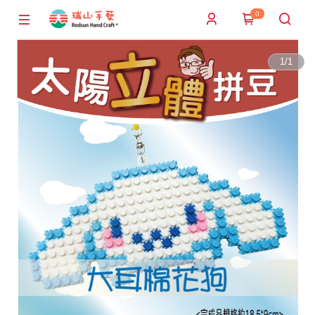
0
1
/
1