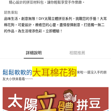
精心設計的拼豆材料包，讓你輕鬆享受手作樂趣。
運送方式
銷售重點
全家取貨付款
品味生活，創意無限！DIY太陽立體拼豆系列，挑戰您的手藝！大耳
每筆NT$60，滿NT$1,500(含以上)免運費
棉花狗，可愛設計，療癒您的心靈。盡情發揮創意，打造獨一無二
的作品，為生活增添色彩。立即體驗！
付款後全家取貨
每筆NT$60，滿NT$1,500(含以上)免運費
7-11取貨付款
詳細說明
相關推薦
每筆NT$60，滿NT$1,500(含以上)免運費
付款後7-11取貨
大耳棉花狗
鬆鬆軟軟的
每筆NT$60，滿NT$1,500(含以上)免運費
來啦~~還沒入手的朋
友大小快來看看~~~~
宅配 新竹物流
每筆NT$130，滿NT$2,000(含以上)免運費
國家/地區配送-香港(順豐快遞)
查看運費