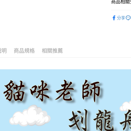
商品相關分
每筆NT$6
串珠DIY
付款後全
分享
每筆NT$6
7-11取貨
每筆NT$6
說明
商品規格
相關推薦
付款後7-1
每筆NT$6
宅配 新竹
每筆NT$1
國家/地區