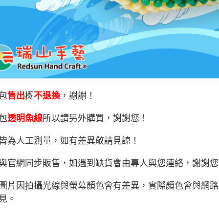
包
售出
概
不退換
，謝謝！
包
透明魚線
所以請另外購買，謝謝您！
皆為人工測量，如有差異敬請見諒！
與官網同步販售，如遇到缺貨會由專人與您連絡，謝謝您
圖片因拍攝光線與螢幕顏色會有差異，實際顏色會與網路
見。