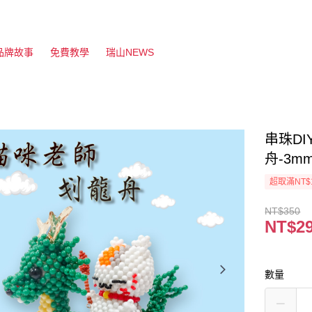
品牌故事
免費教學
瑞山NEWS
串珠D
舟-3m
超取滿NT$
NT$350
NT$2
數量