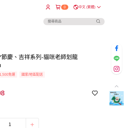
0
中文 (繁體)
IY節慶、吉祥系列-貓咪老師划龍
m
1,500免運
國家/地區配送
98