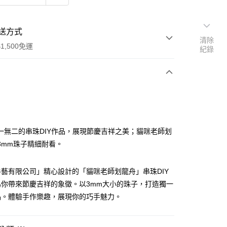
送方式
清除
1,500免運
紀錄
次付款
付款
一無二的串珠DIY作品，展現節慶吉祥之美；貓咪老師划
3mm珠子精細耐看。
藝有限公司」精心設計的「貓咪老師划龍舟」串珠DIY
為你帶來節慶吉祥的象徵。以3mm大小的珠子，打造獨一
品。體驗手作樂趣，展現你的巧手魅力。
付款