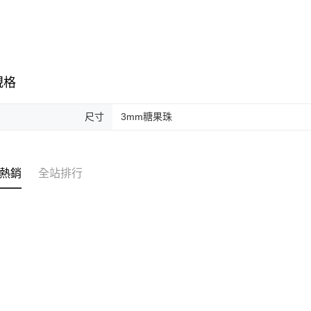
規格
尺寸
3mm糖果珠
熱銷
全站排行