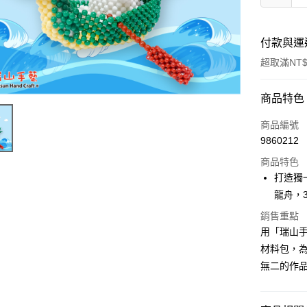
付款與運
超取滿NT$
付款方式
商品特色
信用卡一
商品編號
9860212
超商取貨
商品特色
Apple Pay
打造獨
龍舟，
街口支付
銷售重點
悠遊付
用「瑞山手
材料包，
無二的作
運送方式
全家取貨